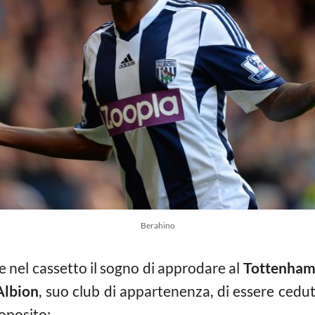
Berahino
e nel cassetto il sogno di approdare al
Tottenha
lbion
, suo club di appartenenza, di essere cedut
oposito: