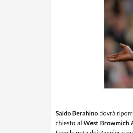
Saido Berahino
dovrà riporr
chiesto al
West Browmich A
Ecco le nota dei Baggies a pr