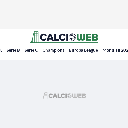
 A
Serie B
Serie C
Champions
Europa League
Mondiali 20