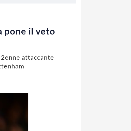
 pone il veto
 22enne attaccante
ottenham