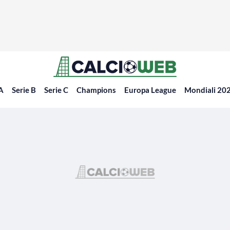
 A
Serie B
Serie C
Champions
Europa League
Mondiali 20