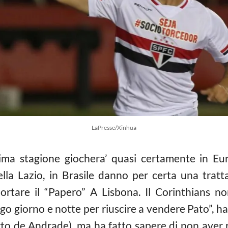
LaPresse/Xinhua
ma stagione giochera’ quasi certamente in Euro
la Lazio, in Brasile danno per certa una tratt
ortare il “Papero” A Lisbona. Il Corinthians no
go giorno e notte per riuscire a vendere Pato”, ha d
to de Andrade), ma ha fatto sapere di non aver ri