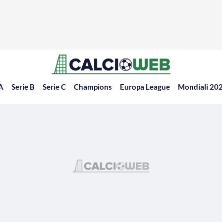
 A
Serie B
Serie C
Champions
Europa League
Mondiali 20