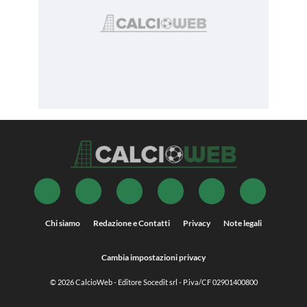
Chi siamo
Redazione e Contatti
Privacy
Note legali
Cambia impostazioni privacy
© 2026
CalcioWeb
- Editore Socedit srl - P.iva/CF 02901400800