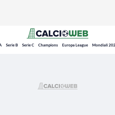
 A
Serie B
Serie C
Champions
Europa League
Mondiali 20