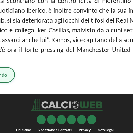
e si scontrano con la controfferta di Florentino 
uotidiano iberico, è inoltre convinto che la sua 
ub, si sia deteriorata agli occhi dei tifosi del Rea
ico e collega Iker Casillas, malvisto da alcuni set
passarci anche lui”. Ramos, vicecapitano della squ
i c’è ora il forte pressing del Manchester United
ndo
Chi siamo
Redazione e Contatti
Privacy
Note legali