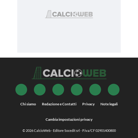
Chi siamo
Redazione e Contatti
Privacy
Note legali
Cambia impostazioni privacy
© 2026
CalcioWeb
- Editore Socedit srl - P.iva/CF 02901400800