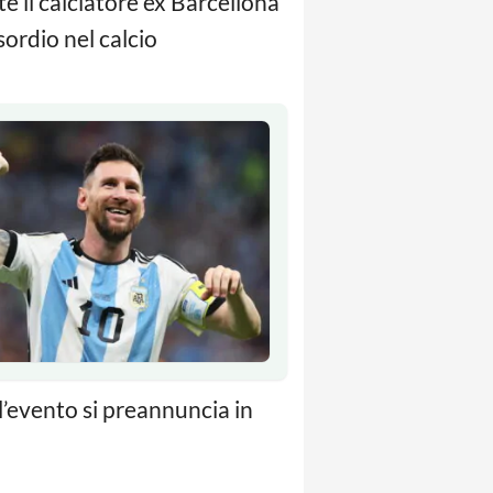
e il calciatore ex Barcellona
sordio nel calcio
l’evento si preannuncia in