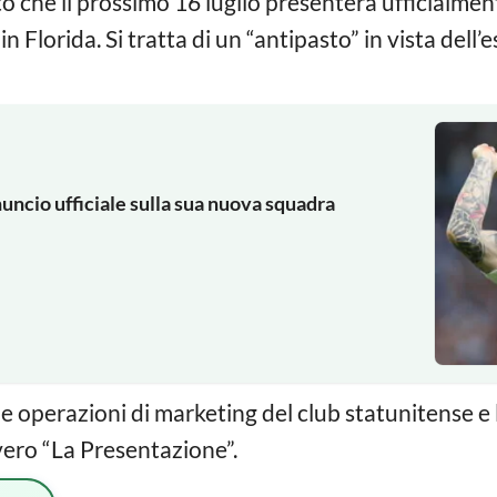
o che il prossimo 16 luglio presenterà ufficialment
n Florida. Si tratta di un “antipasto” in vista dell’e
nuncio ufficiale sulla sua nuova squadra
e operazioni di marketing del club statunitense e 
vero “La Presentazione”.