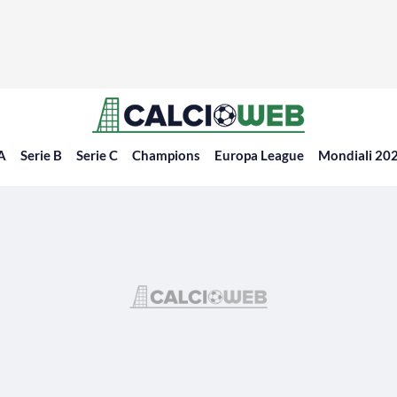
 A
Serie B
Serie C
Champions
Europa League
Mondiali 20