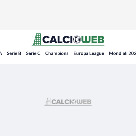
 A
Serie B
Serie C
Champions
Europa League
Mondiali 20