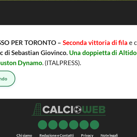
SSO PER TORONTO –
Seconda vittoria di fila
e c
c di Sebastian Giovinco.
Una doppietta di Altido
Houston Dynamo
. (ITALPRESS).
ndo
Chi siamo
Redazione e Contatti
Privacy
Note legali