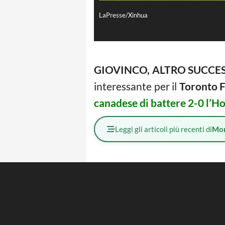
LaPresse/Xinhua
GIOVINCO, ALTRO SUCCE
interessante per il
Toronto F
canadese di battere 2-0 l’
Leggi gli articoli più recenti di
Mo