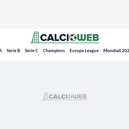
 A
Serie B
Serie C
Champions
Europa League
Mondiali 20