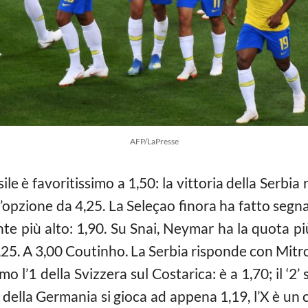
AFP/LaPresse
sile è favoritissimo a 1,50: la vittoria della Serbia
’opzione da 4,25. La Seleçao finora ha fatto segn
te più alto: 1,90. Su Snai, Neymar ha la quota pi
2,25. A 3,00 Coutinho. La Serbia risponde con Mitrov
o l’1 della Svizzera sul Costarica: è a 1,70; il ‘2’ 
2’ della Germania si gioca ad appena 1,19, l’X è un c