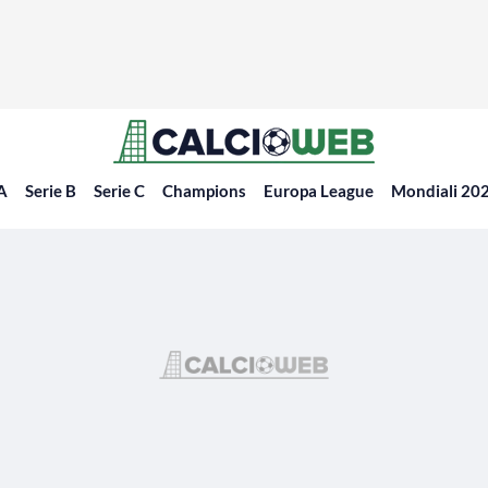
 A
Serie B
Serie C
Champions
Europa League
Mondiali 20