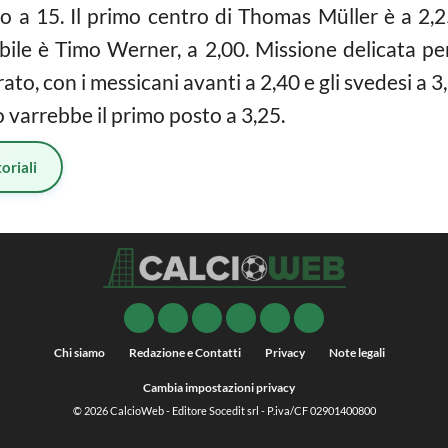
o a 15. Il primo centro di Thomas Müller è a 2,2
ile è Timo Werner, a 2,00. Missione delicata per 
to, con i messicani avanti a 2,40 e gli svedesi a 3
io varrebbe il primo posto a 3,25.
oriali
Chi siamo
Redazione e Contatti
Privacy
Note legali
Cambia impostazioni privacy
© 2026
CalcioWeb
- Editore Socedit srl - P.iva/CF 02901400800