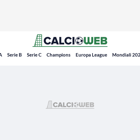
 A
Serie B
Serie C
Champions
Europa League
Mondiali 20