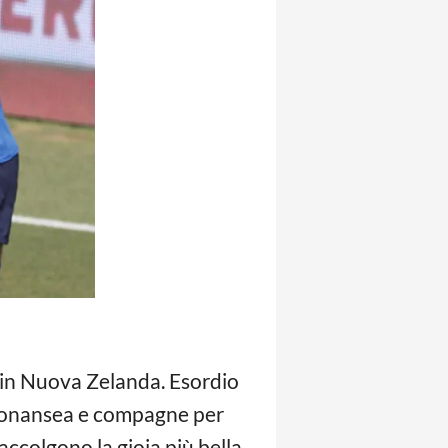
 in Nuova Zelanda. Esordio
. Bonansea e compagne per
raccolgono la gioia più bella.