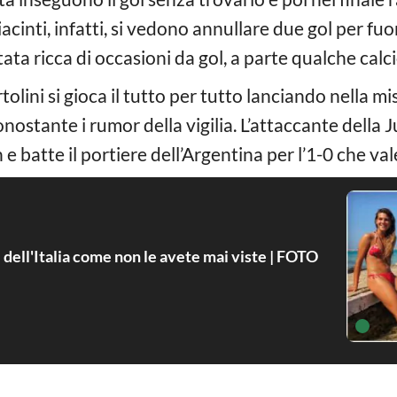
inti, infatti, si vedono annullare due gol per fu
ata ricca di occasioni da gol, a parte qualche calc
tolini si gioca il tutto per tutto lanciando nella m
stante i rumor della vigilia. L’attaccante della J
n e batte il portiere dell’Argentina per l’1-0 che va
i dell'Italia come non le avete mai viste | FOTO