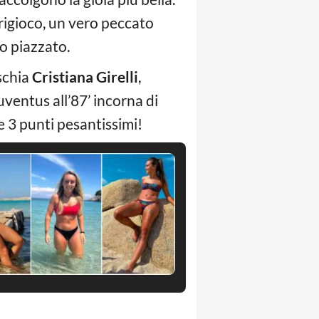
origioco, un vero peccato
io piazzato.
ischia
Cristiana Girelli
,
uventus all’87’ incorna di
le 3 punti pesantissimi!