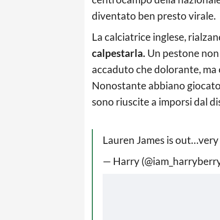
diventato ben presto virale.
La calciatrice inglese, rialz
calpestarla.
Un pestone non g
accaduto che dolorante, ma ch
Nonostante abbiano giocato i
sono riuscite a imporsi dal di
Lauren James is out…very 
— Harry (@iam_harryberr