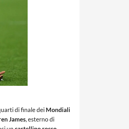
quarti di finale dei
Mondiali
ren James
, esterno di
osi un
cartellino rosso