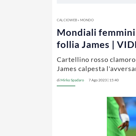
CALCIOWEB
»
MONDO
Mondiali femminili
follia James | VI
Cartellino rosso clamoro
James calpesta l'avversa
di
Mirko Spadaro
7 Ago 2023 | 15:40