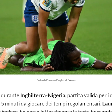
Foto di Darren England / Ansa
o durante
Inghilterra-Nigeria
, partita valida per i 
 5 minuti da giocare dei tempi regolamentari,
Lau
inglese, ha perso letteralmente la testa beccand