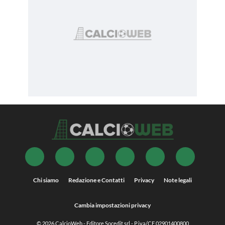
Chi siamo
Redazione e Contatti
Privacy
Note legali
Cambia impostazioni privacy
© 2026
CalcioWeb
- Editore Socedit srl - P.iva/CF 02901400800