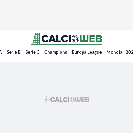
 A
Serie B
Serie C
Champions
Europa League
Mondiali 20