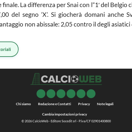
e finale. La differenza per Snai con l”1′ del Belgio
7,00 del segno ‘X’. Si giocherà domani anche S
taggio non abissale: 2,05 contro il degli asiatici 4
oriali
Chi siamo
Redazione e Contatti
Privacy
Note legali
Cambia impostazioni privacy
© 2026
CalcioWeb
- Editore Socedit srl - P.iva/CF 02901400800