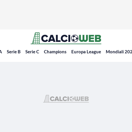
 A
Serie B
Serie C
Champions
Europa League
Mondiali 20