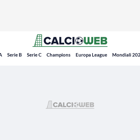
 A
Serie B
Serie C
Champions
Europa League
Mondiali 20