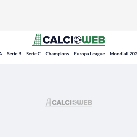
 A
Serie B
Serie C
Champions
Europa League
Mondiali 20