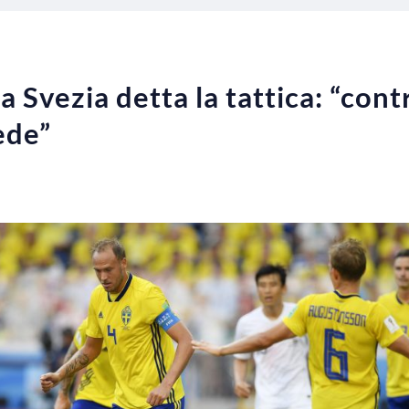
lla Svezia detta la tattica: “con
ede”