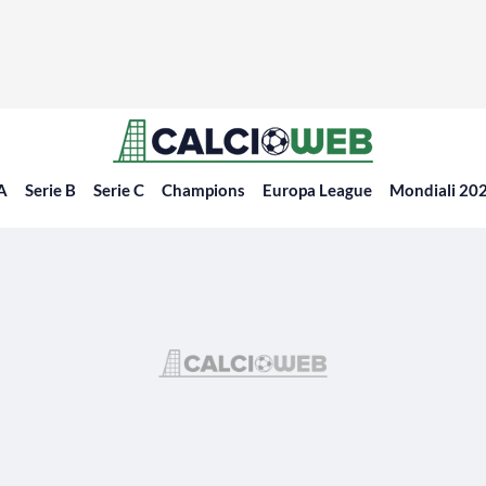
 A
Serie B
Serie C
Champions
Europa League
Mondiali 20