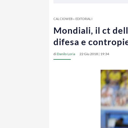
CALCIOWEB
»
EDITORIALI
Mondiali, il ct de
difesa e contropi
di
Danilo Loria
22 Giu 2018 | 19:34