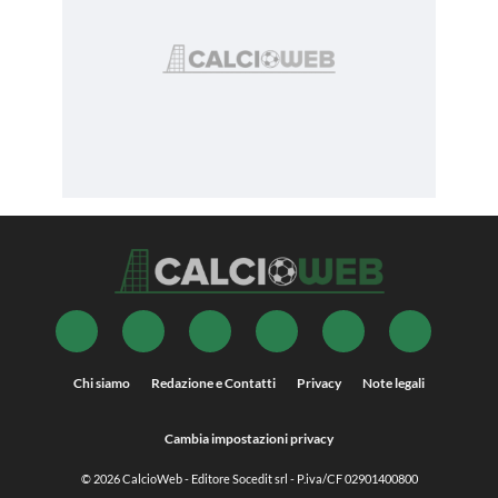
Chi siamo
Redazione e Contatti
Privacy
Note legali
Cambia impostazioni privacy
© 2026
CalcioWeb
- Editore Socedit srl - P.iva/CF 02901400800