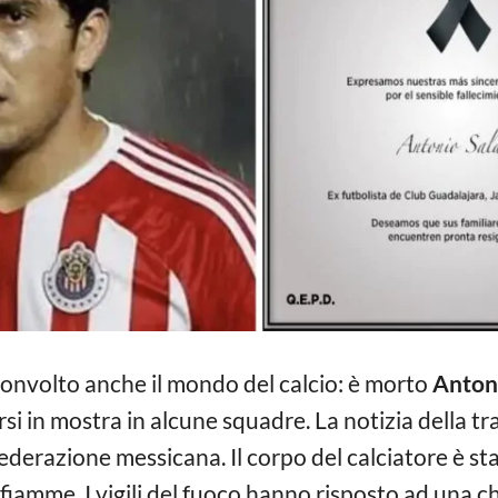
onvolto anche il mondo del calcio: è morto
Antoni
si in mostra in alcune squadre. La notizia della t
federazione messicana. Il corpo del calciatore è st
 fiamme. I vigili del fuoco hanno risposto ad una