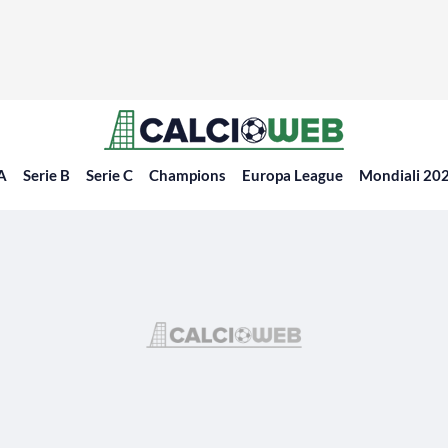
 A
Serie B
Serie C
Champions
Europa League
Mondiali 20