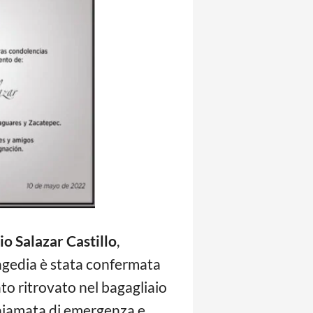
o Salazar Castillo
,
ragedia è stata confermata
ato ritrovato nel bagagliaio
 chiamata di emergenza e