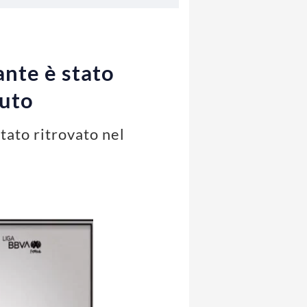
cante è stato
auto
stato ritrovato nel