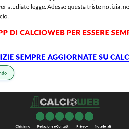
r studiato legge. Adesso questa triste notizia, no
cio.
PP DI CALCIOWEB
PER
ESSERE
SEM
TIZIE SEMPRE AGGIORNATE SU CA
ndo
Chi siamo
Redazione e Contatti
Privacy
Note legali