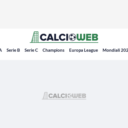
 A
Serie B
Serie C
Champions
Europa League
Mondiali 20