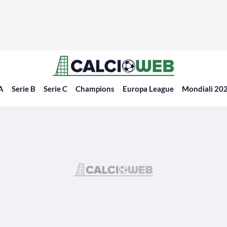
 A
Serie B
Serie C
Champions
Europa League
Mondiali 20