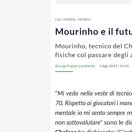
CALCIOWEB
»
MONDO
Mourinho e il futu
Mourinho, tecnico del Ch
fisiche col passare degli 
di
Luigi Trapani Lombardo
2 Ago 2015 | 14:54
“
Mi vedo nella veste di tecnic
70. Rispetto ai giocatori i man
mentale io mi sento sempre me
non sottovalutare”
sono le di
Chelsea
ha dichiarato:
“Gioch