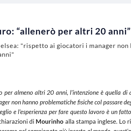
ro: “allenerò per altri 20 anni”
elsea: "rispetto ai giocatori i manager no
anni"
o per almeno altri 20 anni, l’intenzione è quella di 
ager non hanno problematiche fisiche col passare degl
glio e l’esperienza per fare questo lavoro è un fat
chiarazioni di
Mourinho
alla stampa inglese. Lo r
eremo nel campionato più incerto al mondo, quest’ann