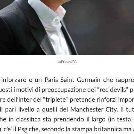
LaPresse/PA
nforzare e un Paris Saint Germain che rappre
sti i motivi di preoccupazione dei “red devils” p
tore dell’Inter del “triplete” pretende rinforzi imp
i pari livello a quelli del Manchester City. Il 
e in classifica sta prendendo il largo (in testa
 c’e’ il Psg che, secondo la stampa britannica ma