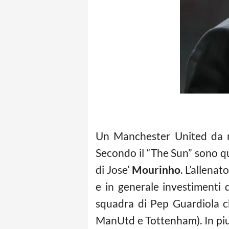
Un Manchester United da ri
Secondo il “The Sun” sono que
di Jose’
Mourinho
. L’allena
e in generale investimenti d
squadra di Pep Guardiola ch
ManUtd e Tottenham). In piu’