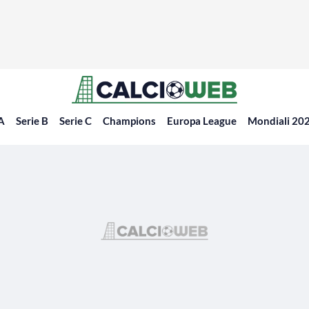
 A
Serie B
Serie C
Champions
Europa League
Mondiali 20