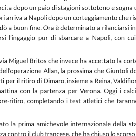
incita dopo un paio di stagioni sottotono e sogna 
tori arriva a Napoli dopo un corteggiamento che ri
dò a buon fine. Ora è determinato a rilanciarsi i
rsi l’ingaggio pur di sbarcare a Napoli, con c
 via Miguel Britos che invece ha accettato la cor
dell’operazione Allan, la prossima che Giuntoli d
 per il ritiro di Dimaro, insieme a Reina, Valdifiori
attina con la partenza per Verona. Oggi i calci
pre-ritiro, completando i test atletici che farann
iato la prima amichevole internazionale della st
 contro il club francese, che ha chiuso lo scorso