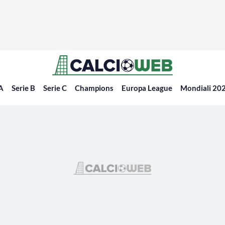
 A
Serie B
Serie C
Champions
Europa League
Mondiali 20