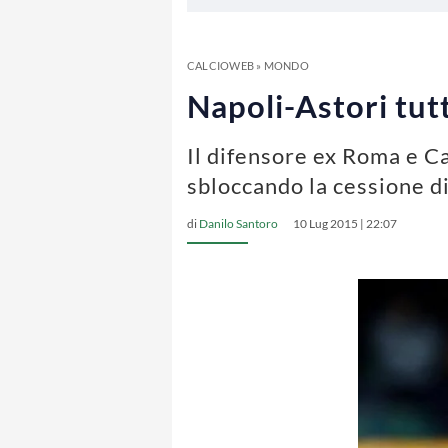
CALCIOWEB
»
MONDO
Napoli-Astori tut
Il difensore ex Roma e C
sbloccando la cessione di
di
Danilo Santoro
10 Lug 2015 | 22:07