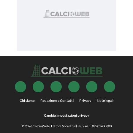
Chi siamo
Redazione e Contatti
Privacy
Note legali
Cambia impostazioni privacy
© 2026
CalcioWeb
- Editore Socedit srl - P.iva/CF 02901400800