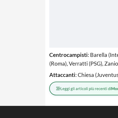
Centrocampisti
: Barella (In
(Roma), Verratti (PSG), Zanio
Attaccanti
: Chiesa (Juventus
Leggi gli articoli più recenti di
Mo