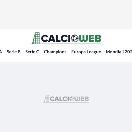
 A
Serie B
Serie C
Champions
Europa League
Mondiali 20