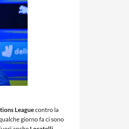
tions League
contro la
qualche giorno fa ci sono
 Fuori anche
Locatelli,