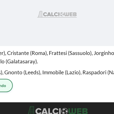
ter), Cristante (Roma), Frattesi (Sassuolo), Jorginh
lo (Galatasaray).
), Gnonto (Leeds), Immobile (Lazio), Raspadori (Nap
ndo