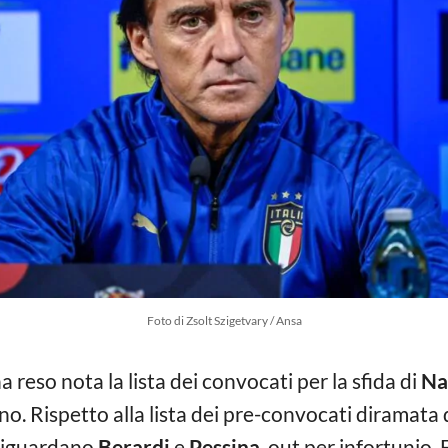
Foto di Zsolt Szigetvary / Ansa
a reso nota la lista dei convocati per la sfida di
Na
o. Rispetto alla lista dei pre-convocati diramata 
 riguardano
Berardi
e
Pessina
, out per infortunio.