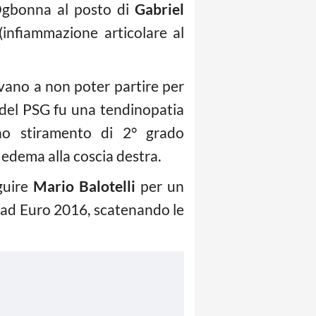
 Ogbonna al posto di
Gabriel
infiammazione articolare al
vano a non poter partire per
a del PSG fu una tendinopatia
 uno stiramento di 2° grado
 edema alla coscia destra.
uire
Mario Balotelli
per un
i ad Euro 2016, scatenando le