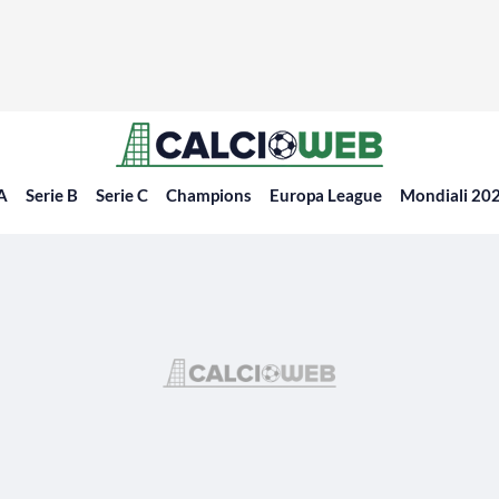
 A
Serie B
Serie C
Champions
Europa League
Mondiali 20