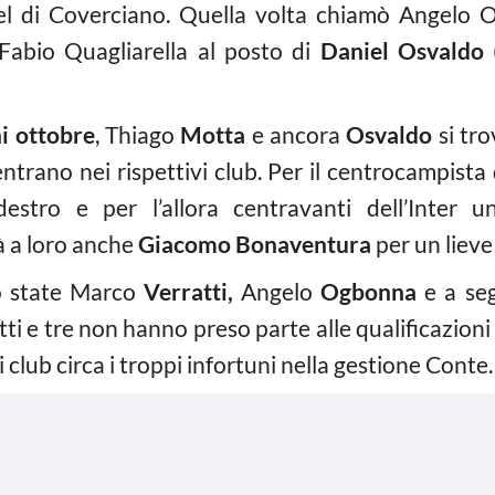
quel di Coverciano. Quella volta chiamò Angelo
Fabio Quagliarella al posto di
Daniel Osvaldo
(
i ottobre
, Thiago
Motta
e ancora
Osvaldo
si tro
entrano nei rispettivi club. Per il centrocampist
 destro e per l’allora centravanti dell’Inter
rà a loro anche
Giacomo Bonaventura
per un lieve
o state Marco
Verratti,
Angelo
Ogbonna
e a seg
ti e tre non hanno preso parte alle qualificazion
club circa i troppi infortuni nella gestione Conte.