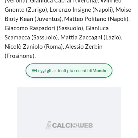
(Verona), Gianluca Caprari (Verona), Wilfried
Gnonto (Zurigo), Lorenzo Insigne (Napoli), Moise
Bioty Kean (Juventus), Matteo Politano (Napoli),
Giacomo Raspadori (Sassuolo), Gianluca
Scamacca (Sassuolo), Mattia Zaccagni (Lazio),
Nicolò Zaniolo (Roma), Alessio Zerbin
(Frosinone).
Leggi gli articoli più recenti di
Mondo