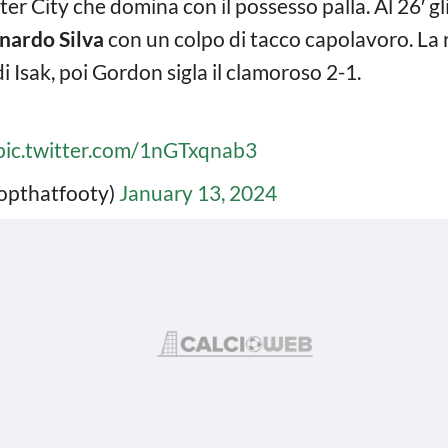
r City che domina con il possesso palla. Al 26′ gli
nardo Silva
con un colpo di tacco capolavoro. La 
i Isak, poi Gordon sigla il clamoroso 2-1.
pic.twitter.com/1nGTxqnab3
topthatfooty)
January 13, 2024