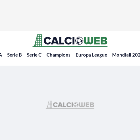
 A
Serie B
Serie C
Champions
Europa League
Mondiali 20