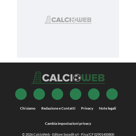
Chi siamo
Redazione e Contatti
Privacy
Note legali
Cambia impostazioni privacy
© 2026
CalcioWeb
- Editore Socedit srl - P.iva/CF 02901400800