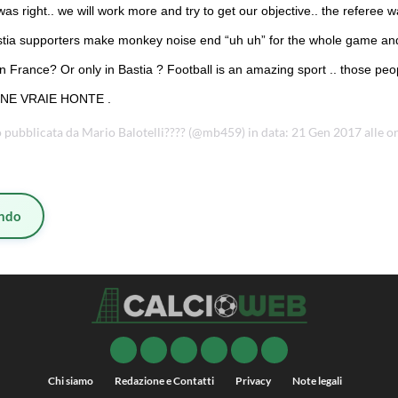
was right.. we will work more and try to get our objective.. the referee 
Bastia supporters make monkey noise end “uh uh” for the whole game and
 France? Or only in Bastia ? Football is an amazing sport .. those peop
UNE VRAIE HONTE .
 pubblicata da Mario Balotelli???? (@mb459) in data: 21 Gen 2017 alle o
ndo
Chi siamo
Redazione e Contatti
Privacy
Note legali