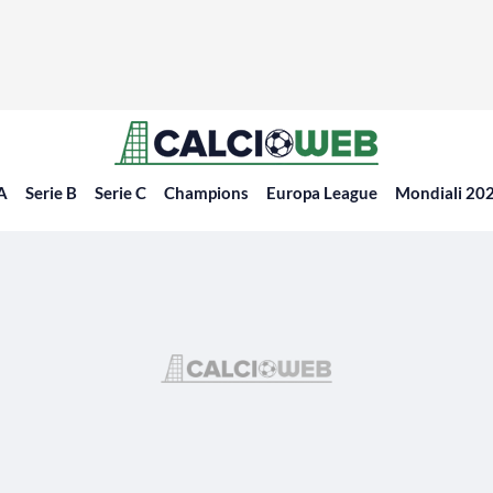
 A
Serie B
Serie C
Champions
Europa League
Mondiali 20