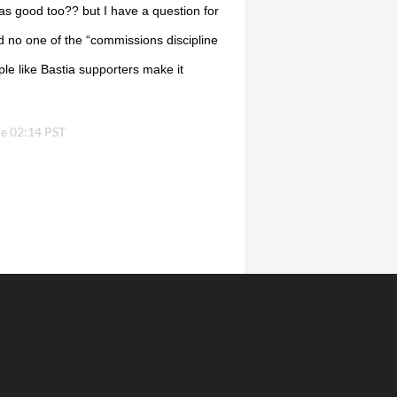
was good too?? but I have a question for
 no one of the “commissions discipline
le like Bastia supporters make it
re 02:14 PST