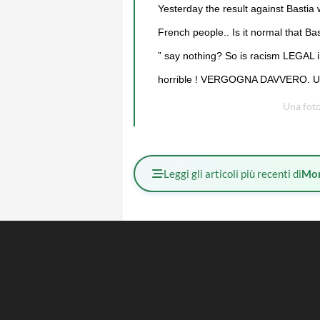
Yesterday the result against Bastia 
French people.. Is it normal that 
” say nothing? So is racism LEGAL in
horrible ! VERGOGNA DAVVERO. 
Una foto
Leggi gli articoli più recenti di
Mo