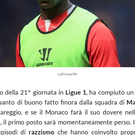
LaPresse/PA
ipo della 21^ giornata in
Ligue 1
, ha compiuto un
anto di buono fatto finora dalla squadra di
Mar
areggio, e se il Monaco farà il suo dovere nell
, il primo posto sarà momentaneamente perso. Int
episodi di
razzismo
che hanno coinvolto prop