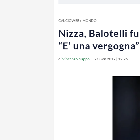
CALCIOWEB
»
MONDO
Nizza, Balotelli fu
“E’ una vergogna”
di
Vincenzo Nappo
21 Gen 2017 | 12:26