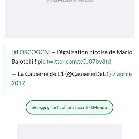
[
#LOSCOGCN
] – L’égalisation niçoise de Mario
Balotelli !
pic.twitter.com/xCJ07bv8td
— La Causerie de L1 (@CauserieDeL1)
7 aprile
2017
Leggi gli articoli più recenti di
Mondo