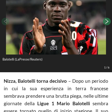
Balotelli (LaPresse/Reuters)
B
1
/
6
Nizza, Balotelli torna decisivo
– Dopo un periodo
in cui la sua esperienza in terra francese
sembrava prendere una brutta piega, nelle ultime
giornate della
Ligue 1 Mario
Balotelli
sembra
essere tornato quello di inizio stagione. Il suo