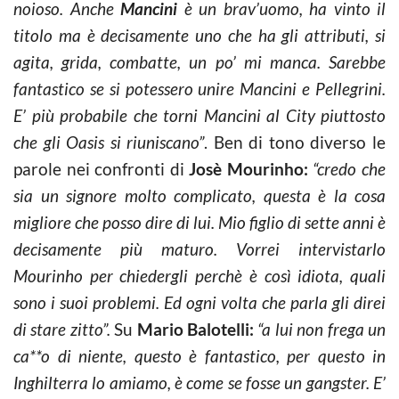
noioso. Anche
Mancini
è un brav’uomo, ha vinto il
titolo ma è decisamente uno che ha gli attributi, si
agita, grida, combatte, un po’ mi manca. Sarebbe
fantastico se si potessero unire Mancini e Pellegrini.
E’ più probabile che torni Mancini al City piuttosto
che gli Oasis si riuniscano”
. Ben di tono diverso le
parole nei confronti di
Josè Mourinho:
“credo che
sia un signore molto complicato, questa è la cosa
migliore che posso dire di lui. Mio figlio di sette anni è
decisamente più maturo. Vorrei intervistarlo
Mourinho per chiedergli perchè è così idiota, quali
sono i suoi problemi. Ed ogni volta che parla gli direi
di stare zitto”.
Su
Mario Balotelli:
“a
lui non frega un
ca**o di niente, questo è fantastico, per questo in
Inghilterra lo amiamo, è come se fosse un gangster. E’