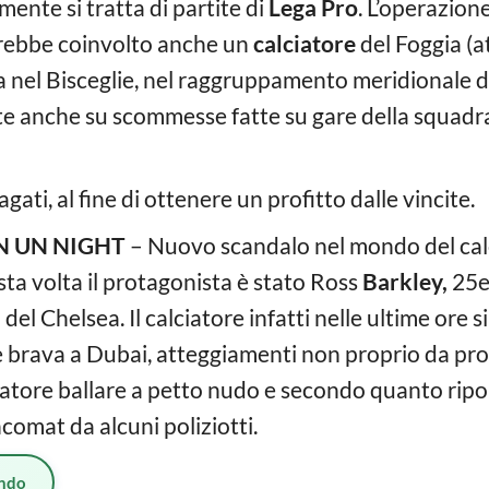
mente si tratta di partite di
Lega Pro
. L’operazion
drebbe coinvolto anche un
calciatore
del Foggia (a
a nel Bisceglie, nel raggruppamento meridionale di 
ite anche su scommesse fatte su gare della squadra
agati, al fine di ottenere un profitto dalle vincite.
IN UN NIGHT
– Nuovo scandalo nel mondo del calc
sta volta il protagonista è stato Ross
Barkley,
25e
l Chelsea. Il calciatore infatti nelle ultime ore s
te brava a Dubai, atteggiamenti non proprio da pro
lciatore ballare a petto nudo e secondo quanto ripo
omat da alcuni poliziotti.
ndo