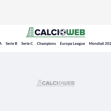
 A
Serie B
Serie C
Champions
Europa League
Mondiali 20