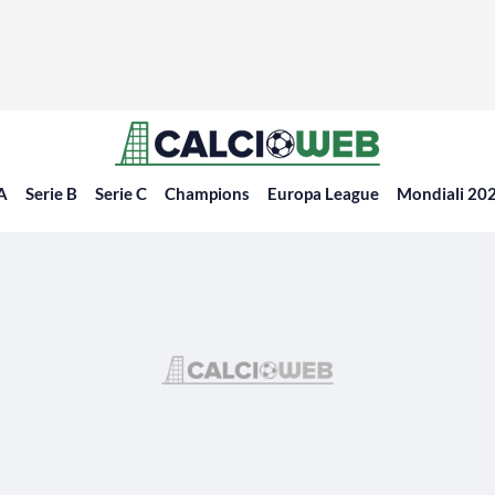
 A
Serie B
Serie C
Champions
Europa League
Mondiali 20