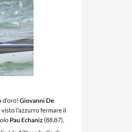
a d’oro!
Giovanni De
visto l’azzurro fermare il
nolo
Pau Echaniz
(88.87).