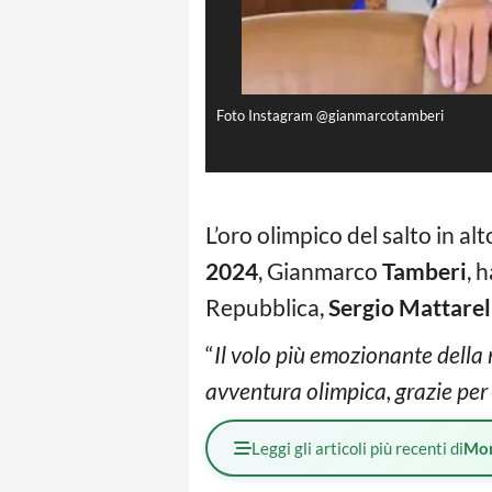
Foto Instagram @gianmarcotamberi
L’oro olimpico del salto in alt
2024
, Gianmarco
Tamberi
, 
Repubblica,
Sergio Mattarel
“
Il volo più emozionante della
avventura olimpica, grazie per
Leggi gli articoli più recenti di
Mo