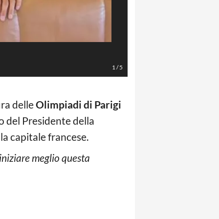
Foto Instagram @gianmarcotambe
1
/
5
ra delle
Olimpiadi di Parigi
co del Presidente della
lla capitale francese.
iniziare meglio questa