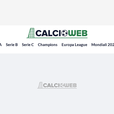
 A
Serie B
Serie C
Champions
Europa League
Mondiali 20