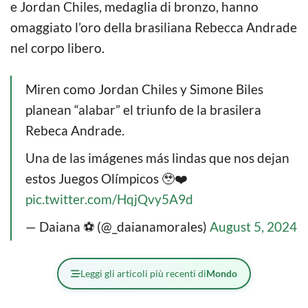
e Jordan Chiles, medaglia di bronzo, hanno
omaggiato l’oro della brasiliana Rebecca Andrade
nel corpo libero.
Miren como Jordan Chiles y Simone Biles
planean “alabar” el triunfo de la brasilera
Rebeca Andrade.
Una de las imágenes más lindas que nos dejan
estos Juegos Olímpicos 🥹❤️
pic.twitter.com/HqjQvy5A9d
— Daiana ⚽ (@_daianamorales)
August 5, 2024
Leggi gli articoli più recenti di
Mondo