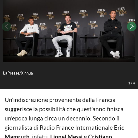
LaPresse/Xinhua
K
1
/
4
Un’indiscrezione proveniente dalla Francia
suggerisce la possibilità che quest’anno finisca
un’epoca lunga circa un decennio. Secondo il
giornalista di Radio France Internationale
Eric
Mamruth
, infatti,
Lionel Messi
e
Cristiano