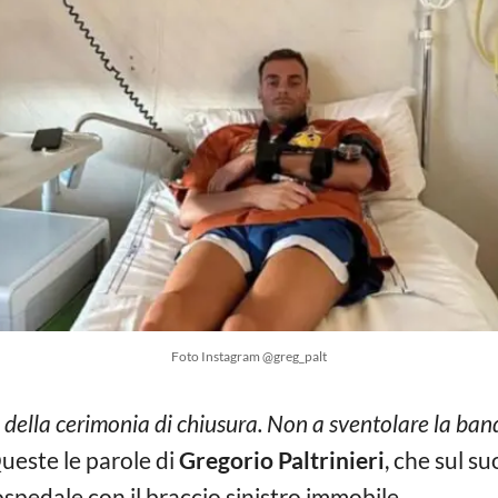
Foto Instagram @greg_palt
a della cerimonia di chiusura. Non a sventolare la band
Queste le parole di
Gregorio Paltrinieri
, che sul s
ospedale con il braccio sinistro immobile.