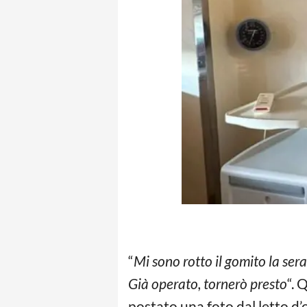
“
Mi sono rotto il gomito la ser
Già operato, tornerò presto
“. 
postato una foto dal letto d’