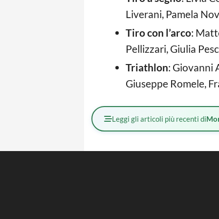
Liverani, Pamela Nov
Tiro con l’arco
: Matt
Pellizzari, Giulia Pes
Triathlon
: Giovanni 
Giuseppe Romele, Fran
Leggi gli articoli più recenti di
Mo