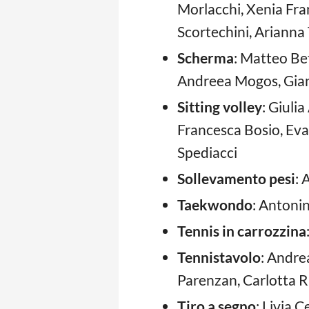
Morlacchi, Xenia Fra
Scortechini, Arianna 
Scherma
: Matteo Be
Andreea Mogos, Gianm
Sitting volley
: Giulia
Francesca Bosio, Eva 
Spediacci
Sollevamento pesi
: 
Taekwondo
: Antoni
Tennis in carrozzina
Tennistavolo
: Andre
Parenzan, Carlotta R
Tiro a segno
: Livia 