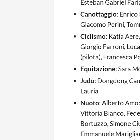
Esteban Gabriel Fari
Canottaggio
: Enrico
Giacomo Perini, Tom
Ciclismo
: Katia Aere
Giorgio Farroni, Luc
(pilota), Francesca P
Equitazione
: Sara M
Judo
: Dongdong Cama
Lauria
Nuoto
: Alberto Amod
Vittoria Bianco, Fed
Bortuzzo, Simone Ciull
Emmanuele Mariglian