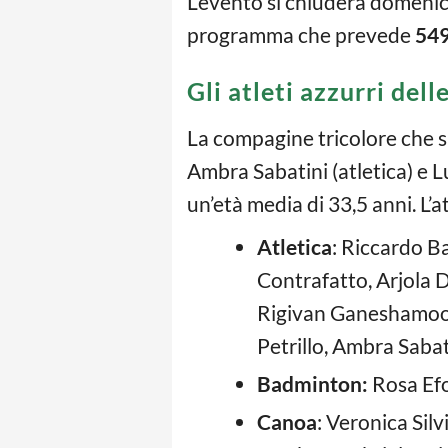
L’evento si chiuderà domenic
programma che prevede
549
Gli atleti azzurri del
La compagine tricolore che 
Ambra Sabatini (atletica) e L
un’età media di 33,5 anni. L’a
Atletica
: Riccardo B
Contrafatto, Arjola D
Rigivan Ganeshamoor
Petrillo, Ambra Sabat
Badminton:
Rosa Ef
Canoa
: Veronica Sil