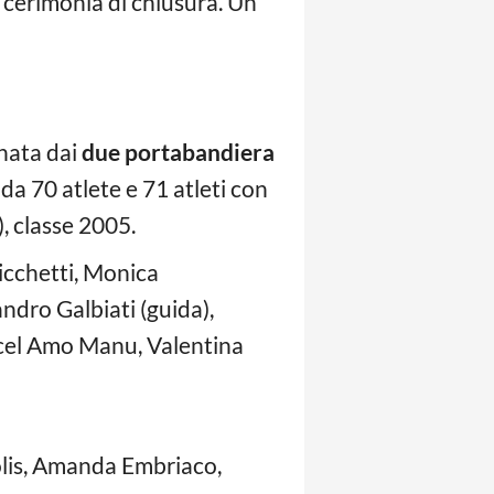
 cerimonia di chiusura. Un
nata dai
due portabandiera
da 70 atlete e 71 atleti con
), classe 2005.
icchetti, Monica
ndro Galbiati (guida),
cel Amo Manu, Valentina
olis, Amanda Embriaco,