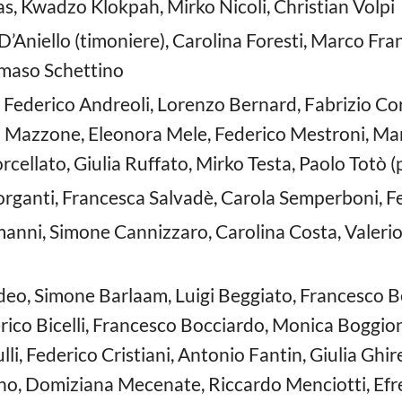
as, Kwadzo Klokpah, Mirko Nicoli, Christian Volpi
 D’Aniello (timoniere), Carolina Foresti, Marco Fra
maso Schettino
, Federico Andreoli, Lorenzo Bernard, Fabrizio Cor
a Mazzone, Eleonora Mele, Federico Mestroni, Mar
orcellato, Giulia Ruffato, Mirko Testa, Paolo Totò (
organti, Francesca Salvadè, Carola Semperboni, Fe
nni, Simone Cannizzaro, Carolina Costa, Valeri
eo, Simone Barlaam, Luigi Beggiato, Francesco Bet
erico Bicelli, Francesco Bocciardo, Monica Boggio
i, Federico Cristiani, Antonio Fantin, Giulia Ghiret
o, Domiziana Mecenate, Riccardo Menciotti, Efre