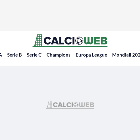
 A
Serie B
Serie C
Champions
Europa League
Mondiali 20