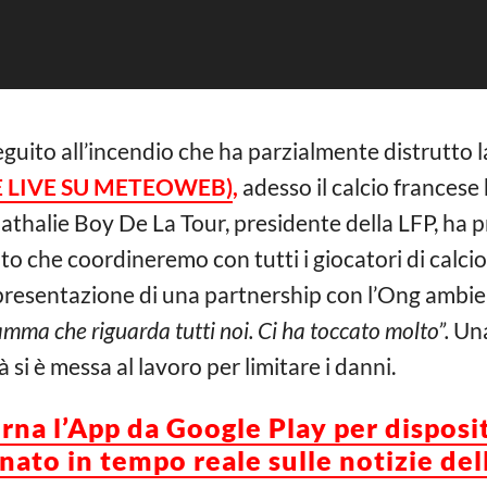
eguito all’incendio che ha parzialmente distrutto l
E LIVE SU METEOWEB)
,
adesso il calcio francese 
 Nathalie Boy De La Tour, presidente della LFP, ha
uto che coordineremo con tutti i giocatori di calci
 presentazione di una partnership con l’Ong ambi
amma che riguarda tutti noi. Ci ha toccato molto”.
Una
 si è messa al lavoro per limitare i danni.
orna l’App da Google Play per disposi
ato in tempo reale sulle notizie del