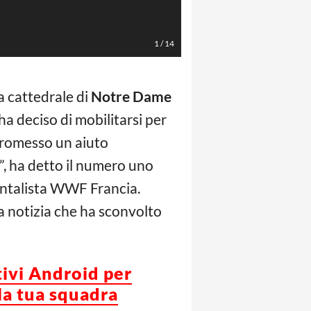
AFP/LaPresse
1
/
14
a cattedrale di
Notre Dame
ha deciso di mobilitarsi per
 promesso un aiuto
o”, ha detto il numero uno
entalista WWF Francia.
 notizia che ha sconvolto
tivi Android per
la tua squadra