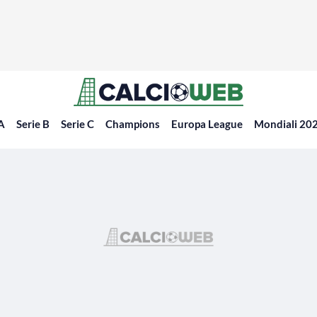
 A
Serie B
Serie C
Champions
Europa League
Mondiali 20