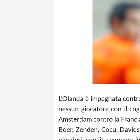
L’Olanda è impegnata contro
nessun giocatore con il co
Amsterdam contro la Francia 
Boer, Zenden, Cocu, Davids,
olandesi con il cognome V