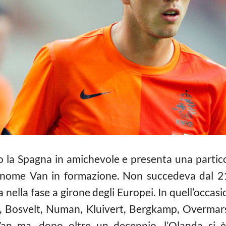
 la Spagna in amichevole e presenta una partico
gnome Van in formazione. Non succedeva dal 21
nella fase a girone degli Europei. In quell’occas
 Bosvelt, Numan, Kluivert, Bergkamp, Overmars.
an ma, dopo oltre un decennio, l’Olanda si è