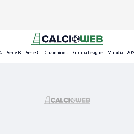
 A
Serie B
Serie C
Champions
Europa League
Mondiali 20