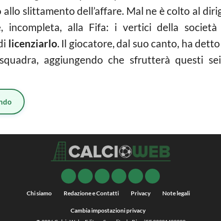
 allo slittamento dell’affare. Mal ne è colto al dir
incompleta, alla Fifa: i vertici della società
di
licenziarlo
. Il giocatore, dal suo canto, ha dett
squadra, aggiungendo che sfrutterà questi sei
ndo
Chi siamo
Redazione e Contatti
Privacy
Note legali
Cambia impostazioni privacy