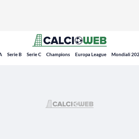
 A
Serie B
Serie C
Champions
Europa League
Mondiali 20