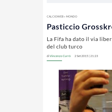
CALCIOWEB
»
MONDO
Pasticcio Grosskr
La Fifa ha dato il via lib
del club turco
di
Vincenzo Currò
2 Set 2015 | 21:23