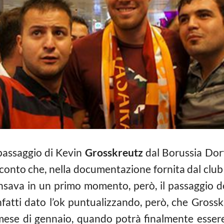
 passaggio di Kevin
Grosskreutz
dal Borussia Dor
i conto che, nella documentazione fornita dal clu
nsava in un primo momento, però, il passaggio de
 infatti dato l’ok puntualizzando, però, che Gros
ese di gennaio, quando potrà finalmente esser