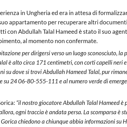
sperienza in Ungheria ed era in attesa di formalizza
 suo appartamento per recuperare altri documenti,
ti con Abdullah Talal Hameed è stato il suo agent
rapimento, al momento non confermate.
bitazione per dirigersi verso un luogo sconosciuto, la 
 è alto circa 171 centimetri, con corti capelli neri 
i su dove si trovi Abdullah Hameed Talal, pur riman
re su 24 06-80-555-111 e al numero verde di emerg
Gorica:
“il nostro giocatore Abdullah Talal Hameed è 
llora, ogni traccia è andata persa. La scomparsa è st
 Gorica chiedono a chiunque abbia informazioni su H