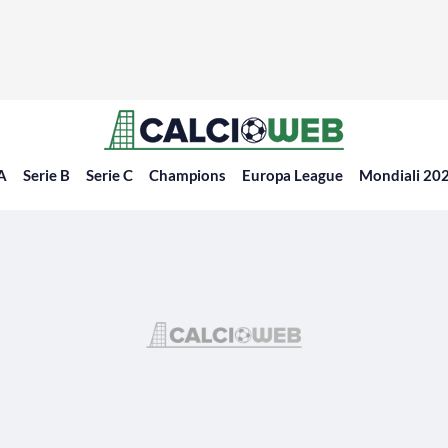
 A
Serie B
Serie C
Champions
Europa League
Mondiali 20