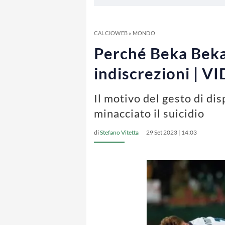
CALCIOWEB
»
MONDO
Perché Beka Beka 
indiscrezioni | V
Il motivo del gesto di di
minacciato il suicidio
di
Stefano Vitetta
29 Set 2023 | 14:03