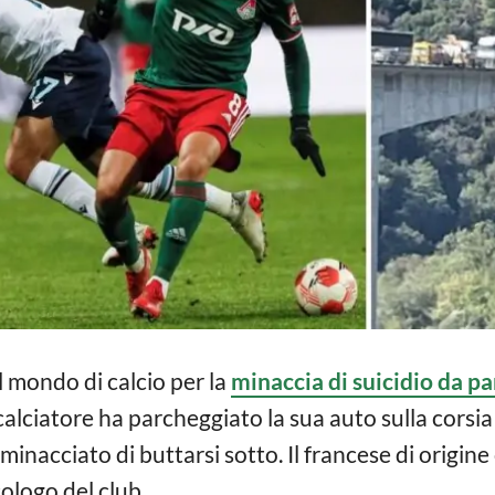
 mondo di calcio per la
minaccia di suicidio da p
calciatore ha parcheggiato la sua auto sulla cors
minacciato di buttarsi sotto. Il francese di origin
cologo del club.