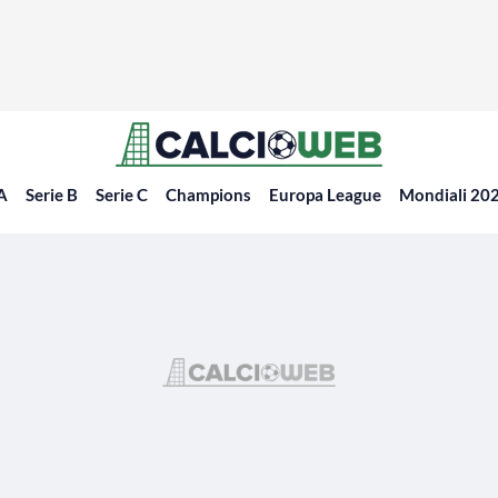
 A
Serie B
Serie C
Champions
Europa League
Mondiali 20