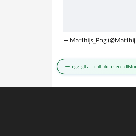
— Matthijs_Pog (@Matthi
Leggi gli articoli più recenti di
Mo