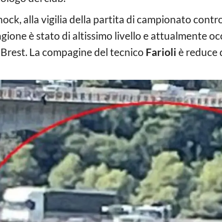
ock, alla vigilia della partita di campionato contro
agione è stato di altissimo livello e attualmente oc
a Brest. La compagine del tecnico
Farioli
è reduce d