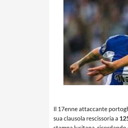
Il 17enne attaccante portog
sua clausola rescissoria a
125
stampa lusitana, ricordando 