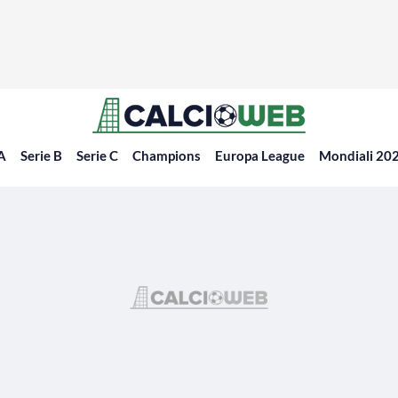
 A
Serie B
Serie C
Champions
Europa League
Mondiali 20