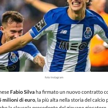
foto Instagram
hese
Fabio Silva
ha firmato un nuovo contratto con
 milioni di euro
, la più alta nella storia del calcio
che la clausola precedente del giovane giocatore, 