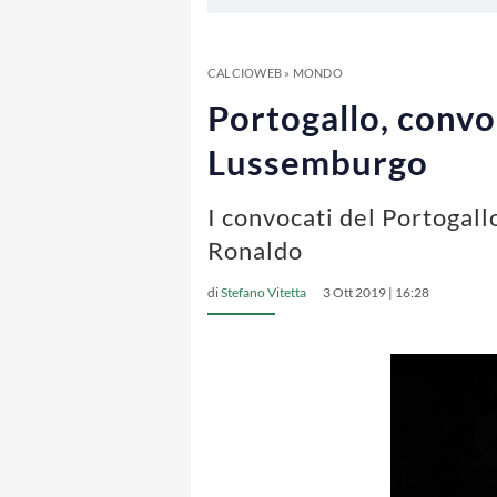
CALCIOWEB
»
MONDO
Portogallo, convo
Lussemburgo
I convocati del Portogall
Ronaldo
di
Stefano Vitetta
3 Ott 2019 | 16:28