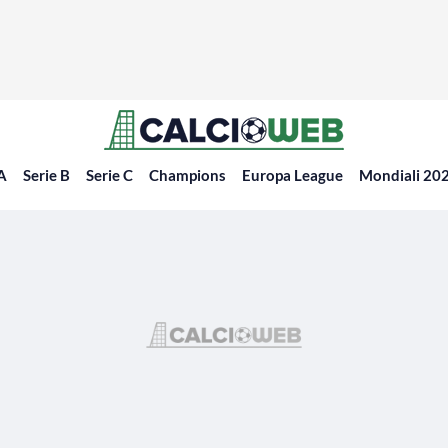
 A
Serie B
Serie C
Champions
Europa League
Mondiali 20