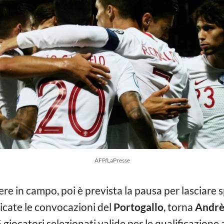
AFP/LaPresse
ere in campo, poi è prevista la pausa per lasciare s
cate le convocazioni del
Portogallo
, torna
Andrè 
5 giocatori selezionati valide per le qualificazione