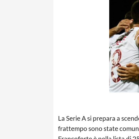
La Serie A si prepara a scend
frattempo sono state comuni
Francoforte è nella lista di 2