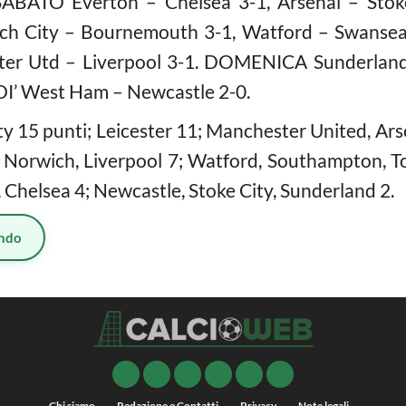
ATO Everton – Chelsea 3-1, Arsenal – Stoke 
ich City – Bournemouth 3-1, Watford – Swansea
er Utd – Liverpool 3-1. DOMENICA Sunderland 
EDI’ West Ham – Newcastle 2-0.
 15 punti; Leicester 11; Manchester United, Arse
 Norwich, Liverpool 7; Watford, Southampton,
 Chelsea 4; Newcastle, Stoke City, Sunderland 2.
ndo
Chi siamo
Redazione e Contatti
Privacy
Note legali