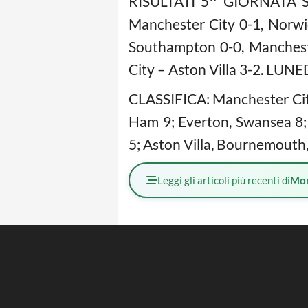
RISULTATI 5^ GIORNATA SAB
Manchester City 0-1, Norw
Southampton 0-0, Manchest
City – Aston Villa 3-2. LUN
CLASSIFICA: Manchester City
Ham 9; Everton, Swansea 8;
5; Aston Villa, Bournemouth,
Leggi gli articoli più recenti di
Mo