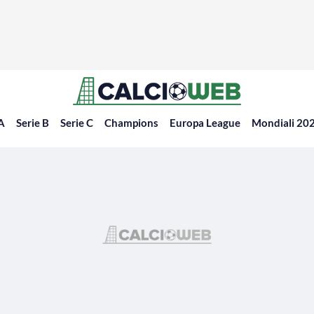
 A
Serie B
Serie C
Champions
Europa League
Mondiali 20