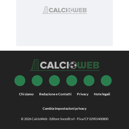
Chi siamo
Redazione e Contatti
Privacy
Note legali
Cambia impostazioni privacy
© 2026
CalcioWeb
- Editore Socedit srl - P.iva/CF 02901400800