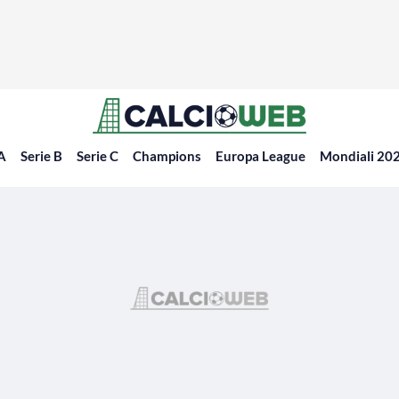
 A
Serie B
Serie C
Champions
Europa League
Mondiali 20